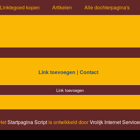
Linktegoed kopen
Artikelen
Alle dochterpagina's
Link toevoegen
Contact
Link toevoegen
Het
Startpagina Script
is ontwikkeld door
Vrolijk Internet Service